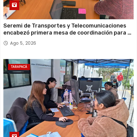
d
e
e
Seremi de Transportes y Telecomunicaciones
encabezó primera mesa de coordinación para el
n
retiro de cables en desuso en Iquique
Ago 5, 2026
t
r
TARAPACÁ
a
d
a
s