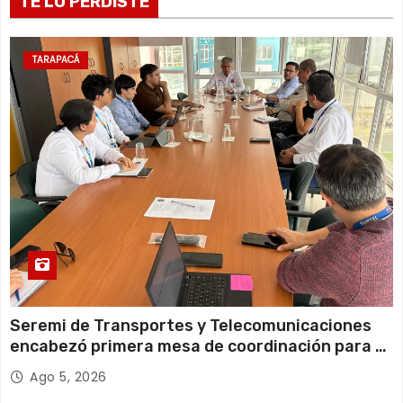
TE LO PERDISTE
d
a
TARAPACÁ
s
Seremi de Transportes y Telecomunicaciones
encabezó primera mesa de coordinación para el
retiro de cables en desuso en Iquique
Ago 5, 2026