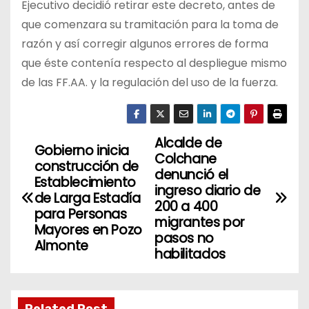
Ejecutivo decidió retirar este decreto, antes de
que comenzara su tramitación para la toma de
razón y así corregir algunos errores de forma
que éste contenía respecto al despliegue mismo
de las FF.AA. y la regulación del uso de la fuerza.
Alcalde de
N
Gobierno inicia
Colchane
construcción de
a
denunció el
Establecimiento
ingreso diario de
de Larga Estadía
v
200 a 400
para Personas
migrantes por
Mayores en Pozo
e
pasos no
Almonte
habilitados
g
a
Related Post