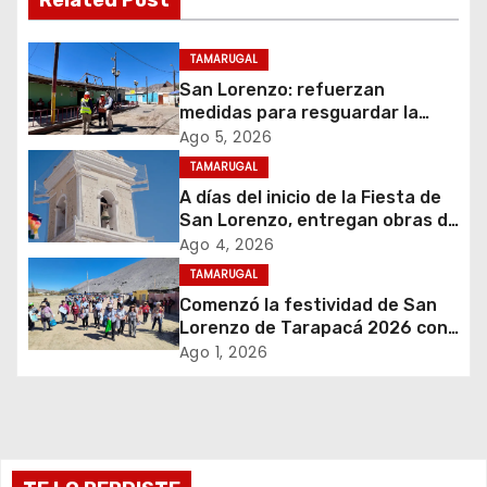
c
i
TAMARUGAL
San Lorenzo: refuerzan
ó
medidas para resguardar la
seguridad del suministro
Ago 5, 2026
n
eléctrico durante la festividad
TAMARUGAL
d
A días del inicio de la Fiesta de
San Lorenzo, entregan obras de
e
emergencia para resguardar su
Ago 4, 2026
histórico campanario
TAMARUGAL
e
Comenzó la festividad de San
Lorenzo de Tarapacá 2026 con
n
despliegue de servicios y
Ago 1, 2026
llegada de peregrinos
t
r
a