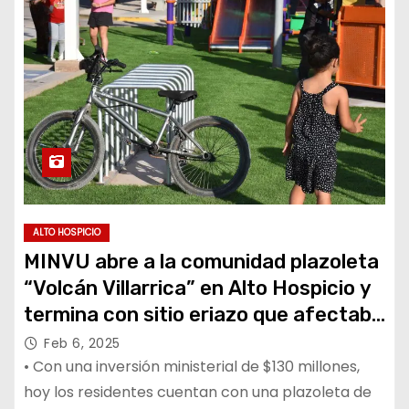
ALTO HOSPICIO
MINVU abre a la comunidad plazoleta
“Volcán Villarrica” en Alto Hospicio y
termina con sitio eriazo que afectaba
a los vecinos
Feb 6, 2025
• Con una inversión ministerial de $130 millones,
hoy los residentes cuentan con una plazoleta de