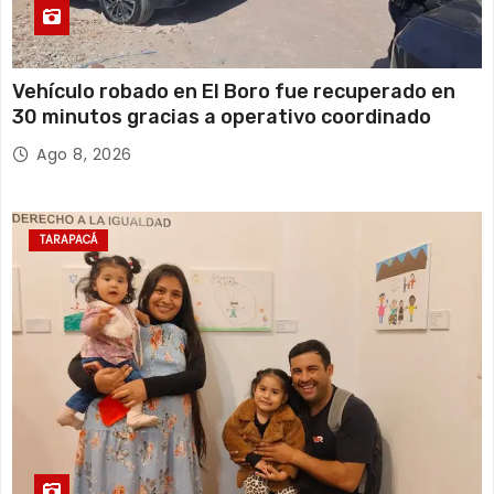
e
e
Vehículo robado en El Boro fue recuperado en
30 minutos gracias a operativo coordinado
n
Ago 8, 2026
t
r
TARAPACÁ
a
d
a
s