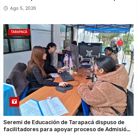
n
retiro de cables en desuso en Iquique
Ago 5, 2026
t
r
TARAPACÁ
a
d
a
s
Seremi de Educación de Tarapacá dispuso de
facilitadores para apoyar proceso de Admisión
Escolar 2027