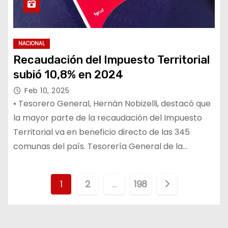
NACIONAL
Recaudación del Impuesto Territorial
subió 10,8% en 2024
Feb 10, 2025
• Tesorero General, Hernán Nobizelli, destacó que
la mayor parte de la recaudación del Impuesto
Territorial va en beneficio directo de las 345
comunas del país. Tesorería General de la…
P
1
2
…
198
a
g