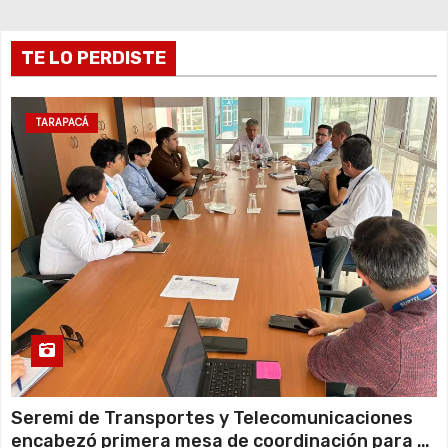
i
TE LO PERDISTE
n
a
TARAPACÁ
c
i
ó
n
d
e
e
Seremi de Transportes y Telecomunicaciones
encabezó primera mesa de coordinación para el