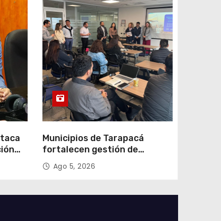
staca
Municipios de Tarapacá
ción
fortalecen gestión de
subsidios de agua potable en
Ago 5, 2026
n
jornada regional organizada
por Aguas del Altiplano y
ANDESS