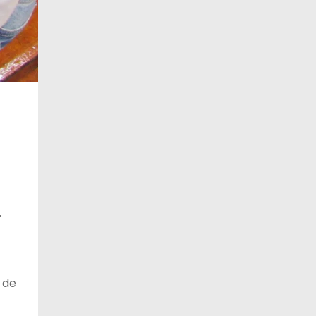
.
 de