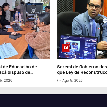
i de Educación de
Seremi de Gobierno de
acá dispuso de
que Ley de Reconstruc
tadores para apoyar
Nacional impulsará la
5, 2026
Ago 5, 2026
so de Admisión Escolar
inversión y el empleo e
Tarapacá