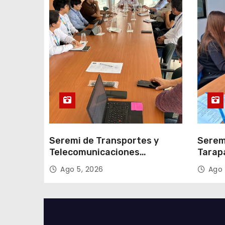
t
r
a
d
a
s
Seremi de Transportes y
Serem
Telecomunicaciones
Tarap
encabezó primera mesa de
facili
Ago 5, 2026
Ago 
coordinación para el retiro de
proce
cables en desuso en Iquique
2027