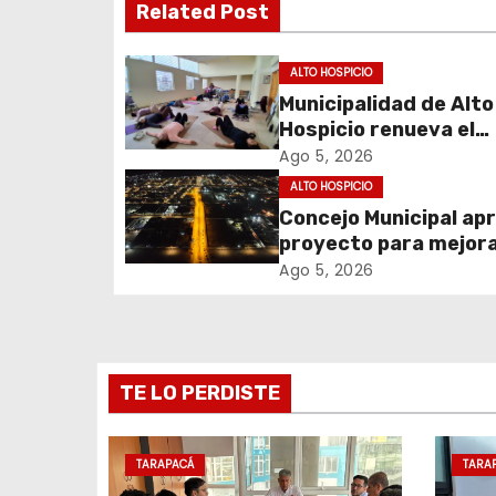
Related Post
e
g
ALTO HOSPICIO
Municipalidad de Alto
a
Hospicio renueva el
c
Programa Red Local 
Ago 5, 2026
Apoyos y Cuidados
ALTO HOSPICIO
i
Concejo Municipal ap
proyecto para mejora
ó
alumbrado público de
Ago 5, 2026
n
sector El Boro
d
e
TE LO PERDISTE
e
TARAPACÁ
TARA
n