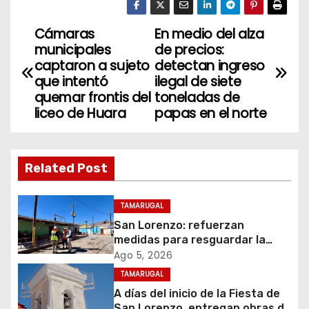
Cámaras
En medio del alza
N
municipales
de precios:
a
captaron a sujeto
detectan ingreso
que intentó
ilegal de siete
v
quemar frontis del
toneladas de
liceo de Huara
papas en el norte
e
g
Related Post
a
c
TAMARUGAL
San Lorenzo: refuerzan
i
medidas para resguardar la
seguridad del suministro
Ago 5, 2026
ó
eléctrico durante la festividad
TAMARUGAL
A días del inicio de la Fiesta de
n
San Lorenzo, entregan obras de