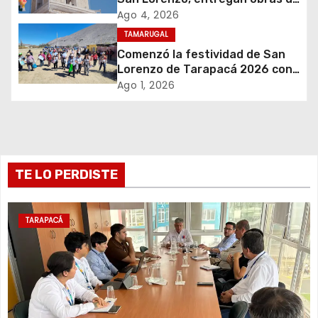
emergencia para resguardar su
d
Ago 4, 2026
histórico campanario
TAMARUGAL
e
Comenzó la festividad de San
Lorenzo de Tarapacá 2026 con
e
despliegue de servicios y
Ago 1, 2026
llegada de peregrinos
n
t
r
TE LO PERDISTE
a
TARAPACÁ
d
a
s