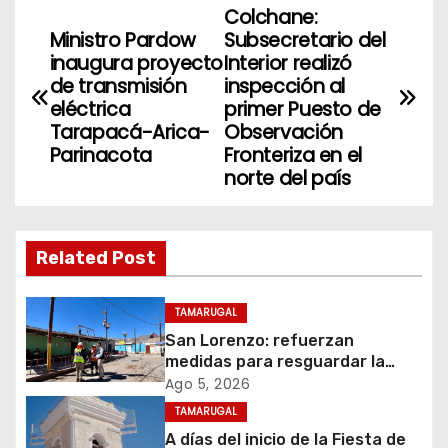
Colchane:
N
Ministro Pardow
Subsecretario del
a
inaugura proyecto
Interior realizó
de transmisión
inspección al
v
eléctrica
primer Puesto de
Tarapacá-Arica-
Observación
e
Parinacota
Fronteriza en el
norte del país
g
a
Related Post
c
i
TAMARUGAL
San Lorenzo: refuerzan
ó
medidas para resguardar la
seguridad del suministro
Ago 5, 2026
n
eléctrico durante la festividad
TAMARUGAL
d
A días del inicio de la Fiesta de