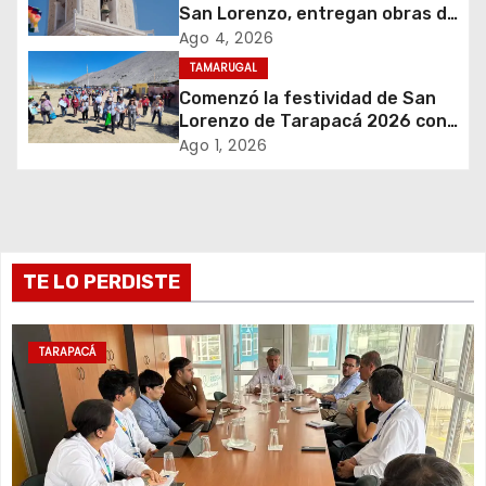
San Lorenzo, entregan obras de
e
emergencia para resguardar su
Ago 4, 2026
histórico campanario
TAMARUGAL
e
Comenzó la festividad de San
Lorenzo de Tarapacá 2026 con
n
despliegue de servicios y
Ago 1, 2026
llegada de peregrinos
t
r
a
TE LO PERDISTE
d
a
TARAPACÁ
s