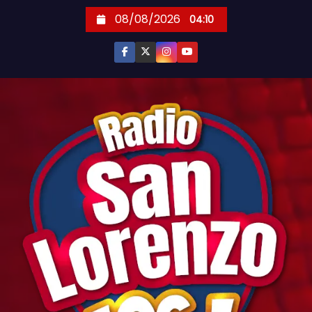
S
08/08/2026
04:10
k
i
p
t
o
c
o
n
t
e
n
t