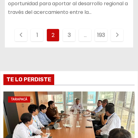
oportunidad para aportar al desarrollo regional a
través del acercamiento entre la…
P
1
2
3
…
193
a
g
i
TE LO PERDISTE
n
a
TARAPACÁ
c
i