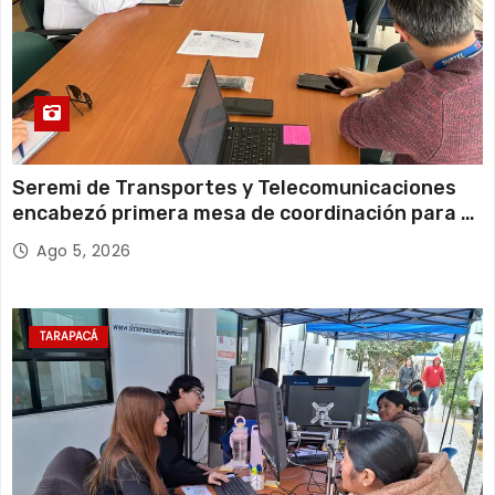
ó
n
d
e
e
Seremi de Transportes y Telecomunicaciones
encabezó primera mesa de coordinación para el
n
retiro de cables en desuso en Iquique
Ago 5, 2026
t
r
TARAPACÁ
a
d
a