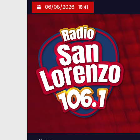
S
06/08/2026
16:41
k
i
p
t
o
c
o
n
t
e
n
t