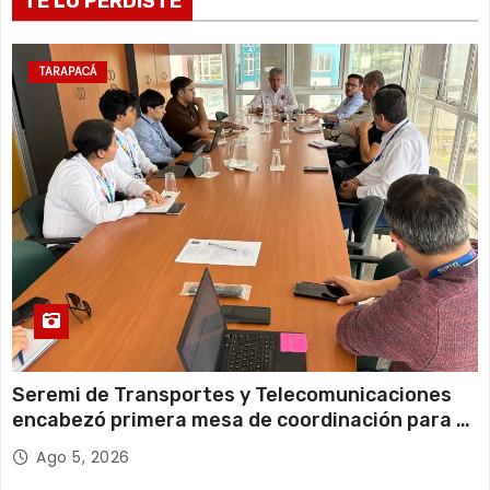
TE LO PERDISTE
n
a
TARAPACÁ
c
i
ó
n
d
e
e
Seremi de Transportes y Telecomunicaciones
encabezó primera mesa de coordinación para el
n
retiro de cables en desuso en Iquique
Ago 5, 2026
t