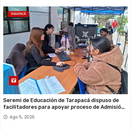
r
TARAPACÁ
a
d
a
s
Seremi de Educación de Tarapacá dispuso de
facilitadores para apoyar proceso de Admisión
Escolar 2027
Ago 5, 2026