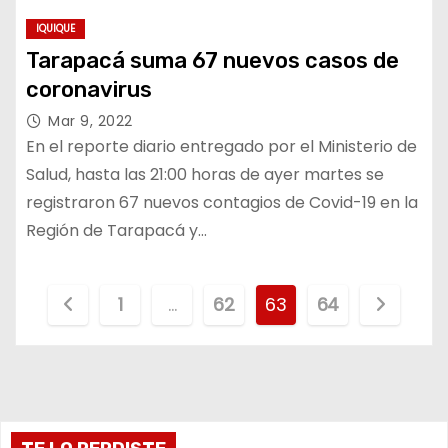
IQUIQUE
Tarapacá suma 67 nuevos casos de
coronavirus
Mar 9, 2022
En el reporte diario entregado por el Ministerio de
Salud, hasta las 21:00 horas de ayer martes se
registraron 67 nuevos contagios de Covid-19 en la
Región de Tarapacá y…
P
1
…
62
63
64
a
g
i