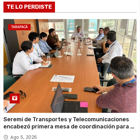
TE LO PERDISTE
a
d
TARAPACÁ
a
s
Seremi de Transportes y Telecomunicaciones
encabezó primera mesa de coordinación para el
retiro de cables en desuso en Iquique
Ago 5, 2026