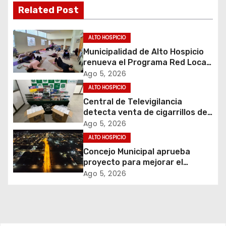
a
Related Post
c
ALTO HOSPICIO
i
Municipalidad de Alto Hospicio
renueva el Programa Red Local
ó
de Apoyos y Cuidados
Ago 5, 2026
ALTO HOSPICIO
n
Central de Televigilancia
d
detecta venta de cigarrillos de
contrabando y permite
Ago 5, 2026
e
incautación de más de 3 mil
ALTO HOSPICIO
cajetillas
Concejo Municipal aprueba
e
proyecto para mejorar el
alumbrado público del sector El
Ago 5, 2026
n
Boro
t
r