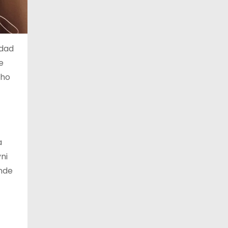
idad
e
cho
a
ni
onde