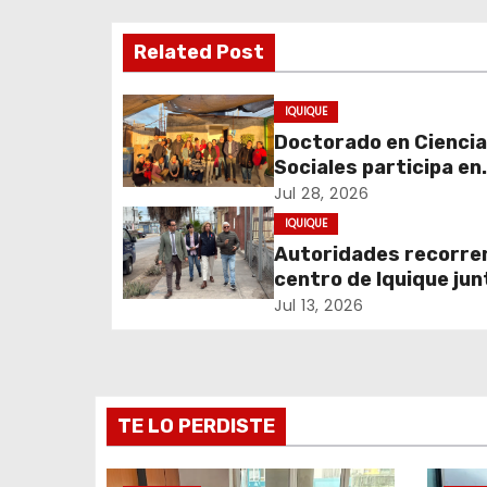
a
Related Post
c
i
IQUIQUE
Doctorado en Cienci
ó
Sociales participa en
experiencia comunita
Jul 28, 2026
n
sobre cuidados y mig
IQUIQUE
d
Autoridades recorren
centro de Iquique jun
e
vecinos para abordar
Jul 13, 2026
problemáticas y rec
e
espacios públicos
n
TE LO PERDISTE
t
r