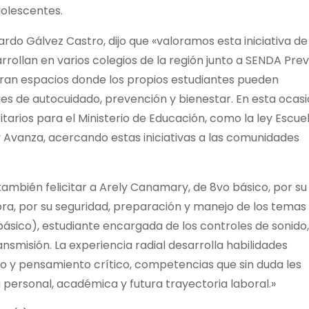
dolescentes.
do Gálvez Castro, dijo que «valoramos esta iniciativa de
rrollan en varios colegios de la región junto a SENDA Pre
neran espacios donde los propios estudiantes pueden
es de autocuidado, prevención y bienestar. En esta ocasi
tarios para el Ministerio de Educación, como la ley Escue
y Avanza, acercando estas iniciativas a las comunidades
también felicitar a Arely Canamary, de 8vo básico, por su
, por su seguridad, preparación y manejo de los temas
ásico), estudiante encargada de los controles de sonido,
ansmisión. La experiencia radial desarrolla habilidades
go y pensamiento crítico, competencias que sin duda les
 personal, académica y futura trayectoria laboral.»