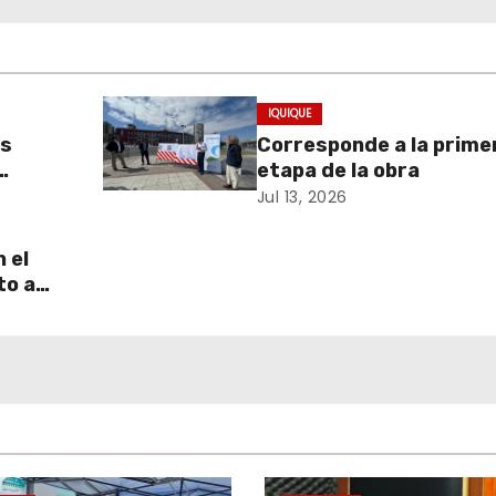
IQUIQUE
as
Corresponde a la prime
etapa de la obra
ria
Jul 13, 2026
ración
 el
to a
uperar