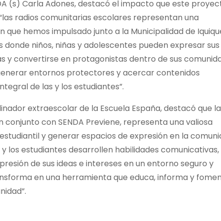
NDA (s) Carla Adones, destacó el impacto que este proyec
“las radios comunitarias escolares representan una
n que hemos impulsado junto a la Municipalidad de Iquiqu
 donde niños, niñas y adolescentes pueden expresar sus
vas y convertirse en protagonistas dentro de sus comunid
 generar entornos protectores y acercar contenidos
ntegral de las y los estudiantes”.
inador extraescolar de la Escuela España, destacó que la
en conjunto con SENDA Previene, representa una valiosa
n estudiantil y generar espacios de expresión en la comun
 y los estudiantes desarrollen habilidades comunicativas,
xpresión de sus ideas e intereses en un entorno seguro y
ransforma en una herramienta que educa, informa y fomen
nidad”.