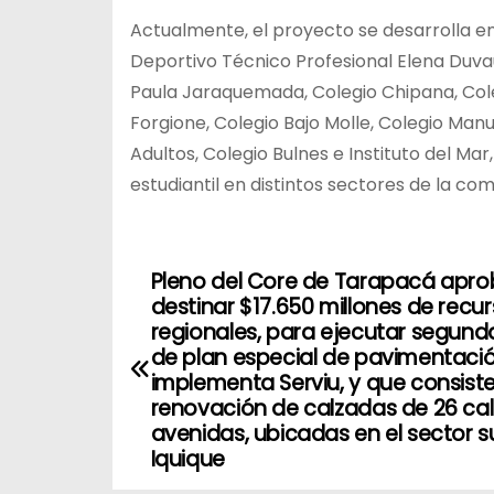
Actualmente, el proyecto se desarrolla en 
Deportivo Técnico Profesional Elena Duva
Paula Jaraquemada, Colegio Chipana, Coleg
Forgione, Colegio Bajo Molle, Colegio Manu
Adultos, Colegio Bulnes e Instituto del Ma
estudiantil en distintos sectores de la co
Pleno del Core de Tarapacá apr
N
destinar $17.650 millones de recu
a
regionales, para ejecutar segun
de plan especial de pavimentació
v
implementa Serviu, y que consiste
renovación de calzadas de 26 cal
e
avenidas, ubicadas en el sector s
Iquique
g