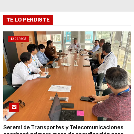
t
r
TE LO PERDISTE
a
TARAPACÁ
d
a
s
Seremi de Transportes y Telecomunicaciones