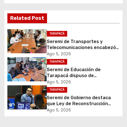
e
g
Related Post
a
c
TARAPACÁ
Seremi de Transportes y
i
Telecomunicaciones encabezó
primera mesa de coordinación
Ago 5, 2026
ó
para el retiro de cables en
TARAPACÁ
desuso en Iquique
Seremi de Educación de
n
Tarapacá dispuso de
facilitadores para apoyar
d
Ago 5, 2026
proceso de Admisión Escolar
TARAPACÁ
2027
e
Seremi de Gobierno destaca
que Ley de Reconstrucción
e
Nacional impulsará la inversión
Ago 5, 2026
y el empleo en Tarapacá
n