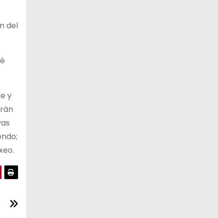
n del
té
te y
arán
vas
ondo;
xeo.