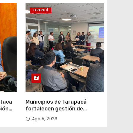
TARAPACÁ
staca
Municipios de Tarapacá
ción
fortalecen gestión de
subsidios de agua potable en
Ago 5, 2026
n
jornada regional organizada
por Aguas del Altiplano y