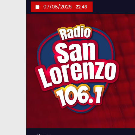
S
07/08/2026
22:43
k
i
p
t
o
c
o
n
t
e
n
t