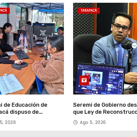
PACÁ
TARAPACÁ
i de Educación de
Seremi de Gobierno de
acá dispuso de
que Ley de Reconstruc
tadores para apoyar
Nacional impulsará la
5, 2026
Ago 5, 2026
so de Admisión Escolar
inversión y el empleo e
Tarapacá