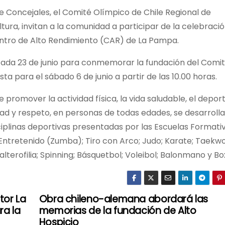
de Concejales, el Comité Olímpico de Chile Regional de
ura, invitan a la comunidad a participar de la celebració
entro de Alto Rendimiento (CAR) de La Pampa.
 cada 23 de junio para conmemorar la fundación del Comi
ta para el sábado 6 de junio a partir de las 10.00 horas.
 promover la actividad física, la vida saludable, el depor
tad y respeto, en personas de todas edades, se desarroll
sciplinas deportivas presentadas por las Escuelas Formati
e Entretenido (Zumba); Tiro con Arco; Judo; Karate; Taekw
lterofilia; Spinning; Básquetbol; Voleibol; Balonmano y Bo
tor La
Obra chileno-alemana abordará las
ra la
memorias de la fundación de Alto
Hospicio