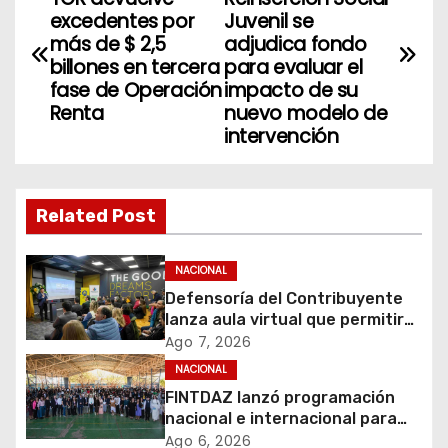
a
excedentes por
Juvenil se
más de $ 2,5
adjudica fondo
v
billones en tercera
para evaluar el
fase de Operación
impacto de su
e
Renta
nuevo modelo de
intervención
g
a
Related Post
c
i
NACIONAL
Defensoría del Contribuyente
ó
lanza aula virtual que permitirá
acercar la educación tributaria
Ago 7, 2026
n
a miles de personas y
NACIONAL
emprendedores de todo Chile
d
FINTDAZ lanzó programación
nacional e internacional para
e
celebrar sus 19 años
Ago 6, 2026