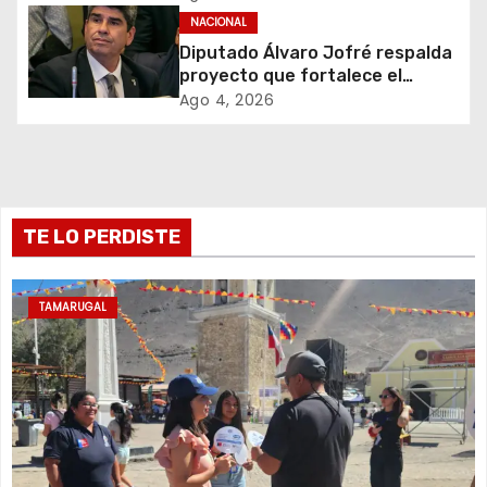
NACIONAL
e
Diputado Álvaro Jofré respalda
proyecto que fortalece el
n
control de identidad durante
Ago 4, 2026
estados de excepción
t
r
a
TE LO PERDISTE
d
a
TAMARUGAL
s