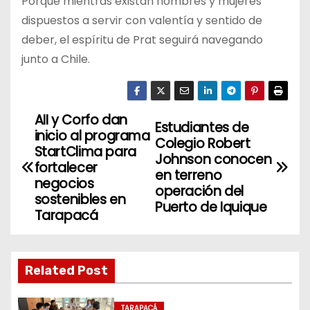
Porque mientras existan hombres y mujeres
dispuestos a servir con valentía y sentido de
deber, el espíritu de Prat seguirá navegando
junto a Chile.
AII y Corfo dan
N
Estudiantes de
inicio al programa
Colegio Robert
a
StartClima para
Johnson conocen
fortalecer
en terreno
v
negocios
operación del
sostenibles en
Puerto de Iquique
e
Tarapacá
g
a
Related Post
c
TARAPACÁ