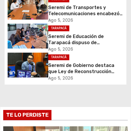
i
Seremi de Transportes y
Telecomunicaciones encabezó
ó
primera mesa de coordinación
Ago 5, 2026
para el retiro de cables en
TARAPACÁ
n
desuso en Iquique
Seremi de Educación de
d
Tarapacá dispuso de
facilitadores para apoyar
Ago 5, 2026
e
proceso de Admisión Escolar
TARAPACÁ
2027
Seremi de Gobierno destaca
e
que Ley de Reconstrucción
Nacional impulsará la inversión
Ago 5, 2026
n
y el empleo en Tarapacá
t
r
TE LO PERDISTE
a
d