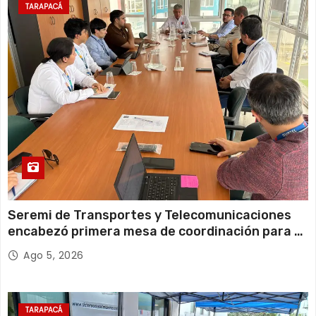
TARAPACÁ
a
s
Seremi de Transportes y Telecomunicaciones
encabezó primera mesa de coordinación para el
retiro de cables en desuso en Iquique
Ago 5, 2026
TARAPACÁ