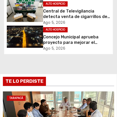
n
ALTO HOSPICIO
d
Central de Televigilancia
detecta venta de cigarrillos de
e
contrabando y permite
Ago 5, 2026
incautación de más de 3 mil
ALTO HOSPICIO
e
cajetillas
Concejo Municipal aprueba
proyecto para mejorar el
n
alumbrado público del sector El
Ago 5, 2026
Boro
t
r
a
TE LO PERDISTE
d
a
TARAPACÁ
s