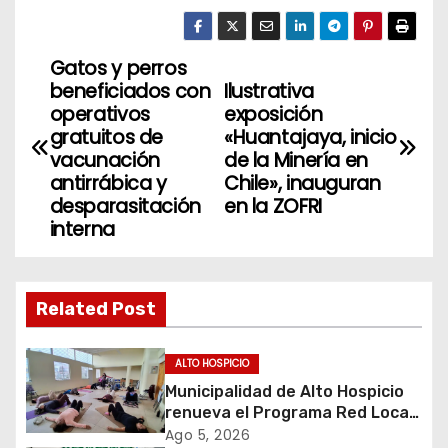
Gatos y perros
N
beneficiados con
Ilustrativa
a
operativos
exposición
gratuitos de
«Huantajaya, inicio
v
vacunación
de la Minería en
antirrábica y
Chile», inauguran
e
desparasitación
en la ZOFRI
interna
g
a
Related Post
c
i
ALTO HOSPICIO
Municipalidad de Alto Hospicio
ó
renueva el Programa Red Local
de Apoyos y Cuidados
Ago 5, 2026