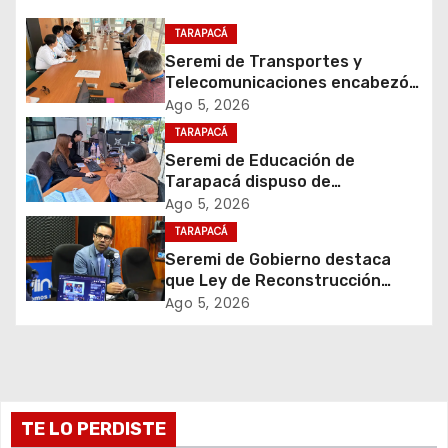
i
TARAPACÁ
Seremi de Transportes y
ó
Telecomunicaciones encabezó
primera mesa de coordinación
Ago 5, 2026
n
para el retiro de cables en
TARAPACÁ
desuso en Iquique
d
Seremi de Educación de
Tarapacá dispuso de
e
facilitadores para apoyar
Ago 5, 2026
proceso de Admisión Escolar
TARAPACÁ
e
2027
Seremi de Gobierno destaca
que Ley de Reconstrucción
n
Nacional impulsará la inversión
Ago 5, 2026
y el empleo en Tarapacá
t
r
a
TE LO PERDISTE