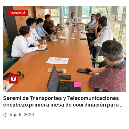
d
a
TARAPACÁ
s
Seremi de Transportes y Telecomunicaciones
encabezó primera mesa de coordinación para el
retiro de cables en desuso en Iquique
Ago 5, 2026