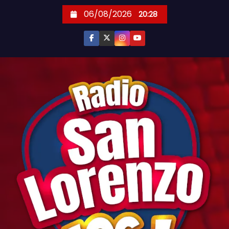
S
06/08/2026
20:28
k
i
p
t
o
c
o
n
t
e
n
t