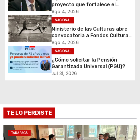
proyecto que fortalece el
ó
control de identidad durante
Ago 4, 2026
estados de excepción
NACIONAL
n
Ministerio de las Culturas abre
d
convocatoria a Fondos Cultura
2027 con foco en
Ago 4, 2026
e
transparencia, innovación y
NACIONAL
acceso ciudadano
¿Cómo solicitar la Pensión
e
Garantizada Universal (PGU)?
Jul 31, 2026
n
t
r
TE LO PERDISTE
a
d
TARAPACÁ