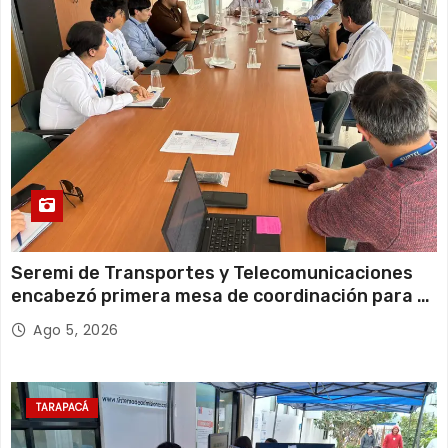
a
s
Seremi de Transportes y Telecomunicaciones
encabezó primera mesa de coordinación para el
retiro de cables en desuso en Iquique
Ago 5, 2026
TARAPACÁ