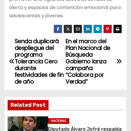
alerta y espacios de contención emocional para
adolescentes y jóvenes.
Senda duplicará
En el marco del
N
despliegue del
Plan Nacional de
a
programa
Búsqueda
Tolerancia Cero
Gobierno lanza
v
durante
campaña
festividades de fin
“Colabora por
e
de año
Verdad”
g
a
Related Post
c
NACIONAL
i
Diputado Álvaro Jofré respalda