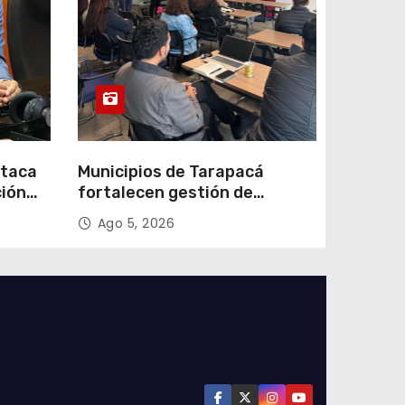
staca
Municipios de Tarapacá
ción
fortalecen gestión de
subsidios de agua potable en
Ago 5, 2026
n
jornada regional organizada
por Aguas del Altiplano y
ANDESS