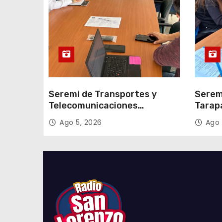
d
a
s
Seremi de Transportes y
Serem
Telecomunicaciones
Tarap
encabezó primera mesa de
facili
Ago 5, 2026
Ago 
coordinación para el retiro de
proce
cables en desuso en Iquique
2027