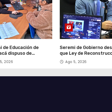
i de Educación de
Seremi de Gobierno de
acá dispuso de
que Ley de Reconstruc
tadores para apoyar
Nacional impulsará la
5, 2026
Ago 5, 2026
so de Admisión Escolar
inversión y el empleo e
Tarapacá