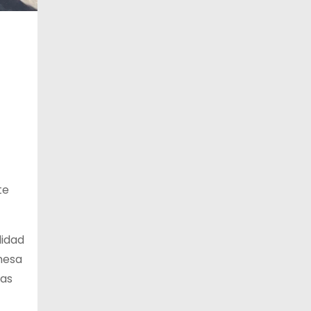
te
lidad
mesa
las