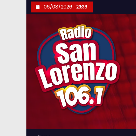
S
06/08/2026
23:38
k
i
p
t
o
c
o
n
t
e
n
t