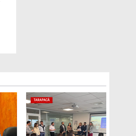
e
yar
TARAPACÁ