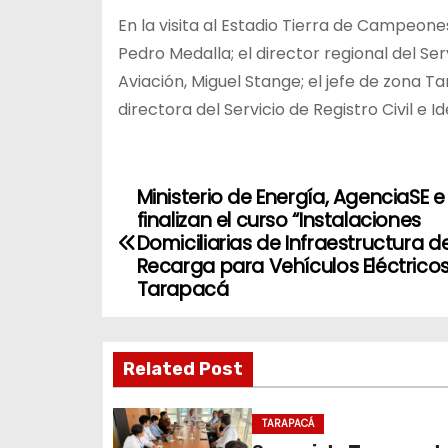
En la visita al Estadio Tierra de Campeon
Pedro Medalla; el director regional del Serv
Aviación, Miguel Stange; el jefe de zona 
directora del Servicio de Registro Civil e 
Ministerio de Energía, AgenciaSE 
N
finalizan el curso “Instalaciones
a
Domiciliarias de Infraestructura d
Recarga para Vehículos Eléctricos
v
Tarapacá
e
g
Related Post
a
TARAPACÁ