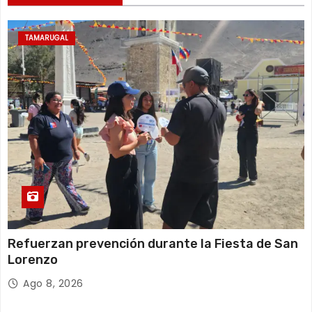
d
a
TAMARUGAL
s
Refuerzan prevención durante la Fiesta de San
Lorenzo
Ago 8, 2026