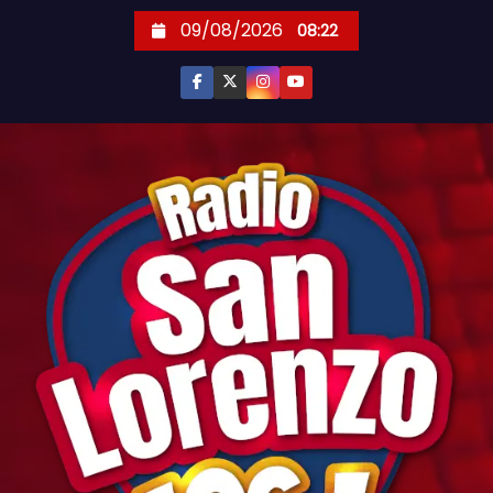
S
09/08/2026
08:22
k
i
p
t
o
c
o
n
t
e
n
t