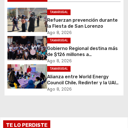
c
i
TAMARUGAL
Refuerzan prevención durante
ó
la Fiesta de San Lorenzo
Ago 8, 2026
n
TAMARUGAL
d
Gobierno Regional destina más
de $126 millones a
e
organizaciones de la Fiesta de
Ago 8, 2026
San Lorenzo de Tarapacá
TAMARUGAL
e
Alianza entre World Energy
Council Chile, Redinter y la UAI
n
llevó el programa Kids in Energy
Ago 8, 2026
a Arica y Pozo Almonte
t
r
a
TE LO PERDISTE