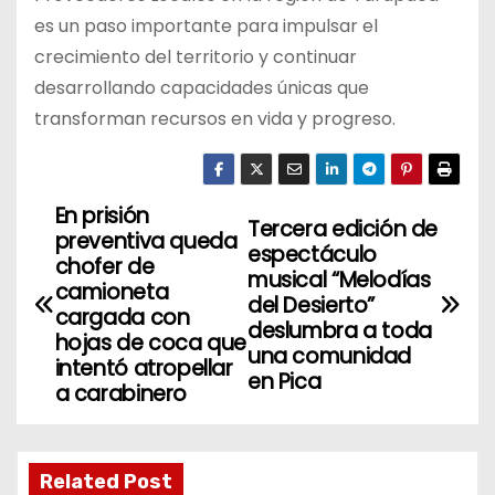
es un paso importante para impulsar el
crecimiento del territorio y continuar
desarrollando capacidades únicas que
transforman recursos en vida y progreso.
En prisión
N
Tercera edición de
preventiva queda
espectáculo
a
chofer de
musical “Melodías
camioneta
del Desierto”
v
cargada con
deslumbra a toda
hojas de coca que
una comunidad
e
intentó atropellar
en Pica
a carabinero
g
a
Related Post