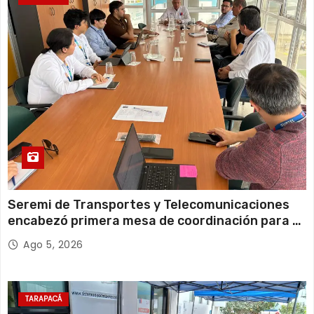
s
Seremi de Transportes y Telecomunicaciones
encabezó primera mesa de coordinación para el
retiro de cables en desuso en Iquique
Ago 5, 2026
TARAPACÁ