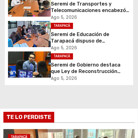
ó
Seremi de Transportes y
Telecomunicaciones encabezó
n
primera mesa de coordinación
Ago 5, 2026
para el retiro de cables en
d
TARAPACÁ
desuso en Iquique
Seremi de Educación de
e
Tarapacá dispuso de
facilitadores para apoyar
Ago 5, 2026
e
proceso de Admisión Escolar
TARAPACÁ
2027
Seremi de Gobierno destaca
n
que Ley de Reconstrucción
Nacional impulsará la inversión
t
Ago 5, 2026
y el empleo en Tarapacá
r
a
TE LO PERDISTE
d
a
TARAPACÁ