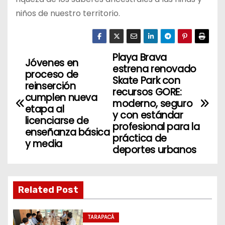
niños de nuestro territorio.
Playa Brava
N
Jóvenes en
estrena renovado
proceso de
a
Skate Park con
reinserción
recursos GORE:
cumplen nueva
v
moderno, seguro
etapa al
y con estándar
licenciarse de
e
profesional para la
enseñanza básica
práctica de
g
y media
deportes urbanos
a
c
Related Post
i
TARAPACÁ