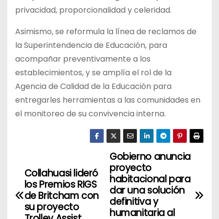
privacidad, proporcionalidad y celeridad.
Asimismo, se reformula la línea de reclamos de
la Superintendencia de Educación, para
acompañar preventivamente a los
establecimientos, y se amplía el rol de la
Agencia de Calidad de la Educación para
entregarles herramientas a las comunidades en
el monitoreo de su convivencia interna.
Gobierno anuncia
N
proyecto
Collahuasi lideró
a
habitacional para
los Premios RIGS
dar una solución
de Britcham con
v
definitiva y
su proyecto
humanitaria al
Trolley Assist