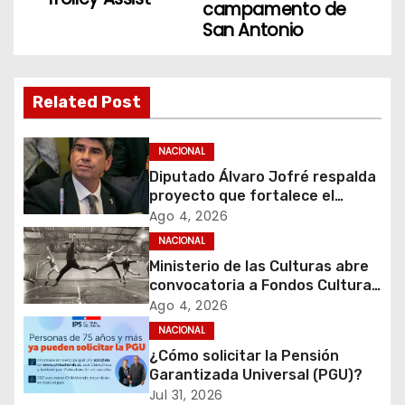
e
campamento de
San Antonio
g
a
Related Post
c
i
NACIONAL
Diputado Álvaro Jofré respalda
ó
proyecto que fortalece el
control de identidad durante
Ago 4, 2026
n
estados de excepción
NACIONAL
d
Ministerio de las Culturas abre
convocatoria a Fondos Cultura
e
2027 con foco en
Ago 4, 2026
transparencia, innovación y
NACIONAL
e
acceso ciudadano
¿Cómo solicitar la Pensión
Garantizada Universal (PGU)?
n
Jul 31, 2026