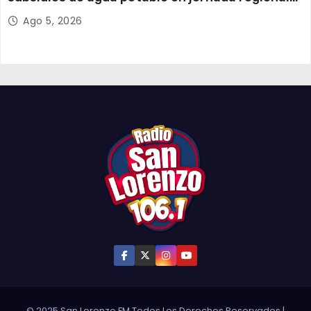
organizada por Aguas del Altiplano y ANDESS
Ago 5, 2026
© 2025 San Lorenzo FM Todos Los Derechos Reservados
|