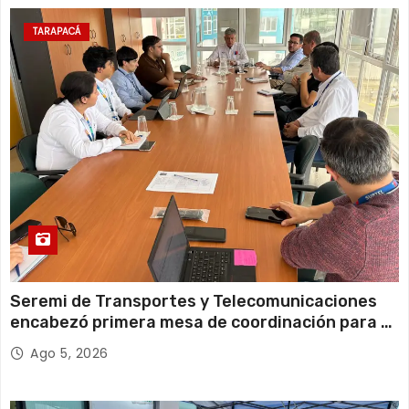
d
TARAPACÁ
a
s
Seremi de Transportes y Telecomunicaciones
encabezó primera mesa de coordinación para el
retiro de cables en desuso en Iquique
Ago 5, 2026