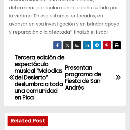
determinar particularmente el daño sufrido por
la víctima. En eso estamos enfocados, en
avanzar en esa investigación y en brindar apoyo
y reparación a la afectada”, finalizó el fiscal.
Tercera edición de
N
espectáculo
Presentan
a
musical “Melodías
programa de
del Desierto”
Fiesta de San
v
deslumbra a toda
Andrés
una comunidad
e
en Pica
g
a
Related Post