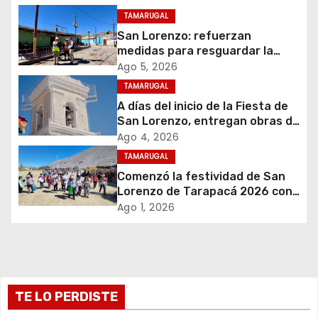
c
TAMARUGAL
i
San Lorenzo: refuerzan
medidas para resguardar la
ó
seguridad del suministro
Ago 5, 2026
eléctrico durante la festividad
TAMARUGAL
n
A días del inicio de la Fiesta de
d
San Lorenzo, entregan obras de
emergencia para resguardar su
Ago 4, 2026
e
histórico campanario
TAMARUGAL
Comenzó la festividad de San
e
Lorenzo de Tarapacá 2026 con
despliegue de servicios y
Ago 1, 2026
n
llegada de peregrinos
t
r
TE LO PERDISTE
a