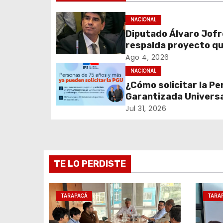
g
NACIONAL
a
Diputado Álvaro Jofr
c
respalda proyecto q
fortalece el control 
Ago 4, 2026
i
identidad durante e
NACIONAL
de excepción
¿Cómo solicitar la Pe
ó
Garantizada Univers
n
(PGU)?
Jul 31, 2026
d
e
TE LO PERDISTE
e
n
TARAPACÁ
TARA
t