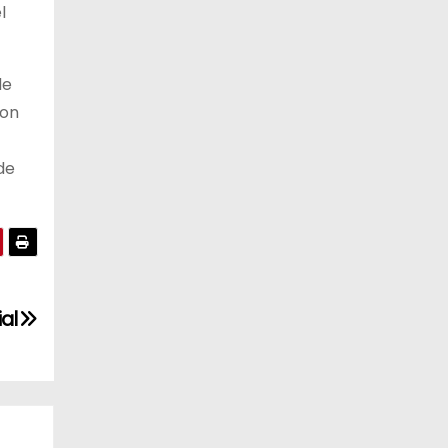
l
de
con
de
al