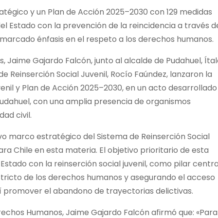
atégico y un Plan de Acción 2025–2030 con 129 medidas
l Estado con la prevención de la reincidencia a través d
on marcado énfasis en el respeto a los derechos humanos.
, Jaime Gajardo Falcón, junto al alcalde de Pudahuel, Íta
 de Reinserción Social Juvenil, Rocío Faúndez, lanzaron la
venil y Plan de Acción 2025–2030, en un acto desarrollado
 Pudahuel, con una amplia presencia de organismos
ad civil.
evo marco estratégico del Sistema de Reinserción Social
ra Chile en esta materia. El objetivo prioritario de esta
Estado con la reinserción social juvenil, como pilar centra
estricto de los derechos humanos y asegurando el acceso
sí promover el abandono de trayectorias delictivas.
y Derechos Humanos, Jaime Gajardo Falcón afirmó que: «Par