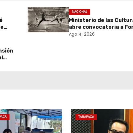
NACIONAL
é
Ministerio de las Cultu
ue
abre convocatoria a Fo
de
Cultura 2027 con foco 
Ago 4, 2026
stados
transparencia, innovac
acceso ciudadano
nsión
al
PACÁ
TARAPACÁ