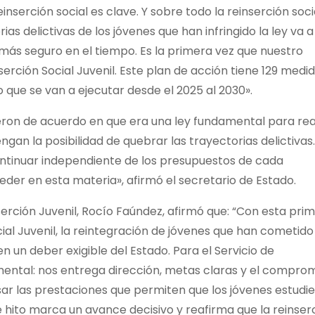
inserción social es clave. Y sobre todo la reinserción soci
ias delictivas de los jóvenes que han infringido la ley va a
ás seguro en el tiempo. Es la primera vez que nuestro
serción Social Juvenil. Este plan de acción tiene 129 medi
 que se van a ejecutar desde el 2025 al 2030».
ieron de acuerdo en que era una ley fundamental para rea
gan la posibilidad de quebrar las trayectorias delictivas.
continuar independiente de los presupuestos de cada
eder en esta materia», afirmó el secretario de Estado.
serción Juvenil, Rocío Faúndez, afirmó que: “Con esta pri
cial Juvenil, la reintegración de jóvenes que han cometido
en un deber exigible del Estado. Para el Servicio de
ental: nos entrega dirección, metas claras y el compro
sar las prestaciones que permiten que los jóvenes estudie
 hito marca un avance decisivo y reafirma que la reinser