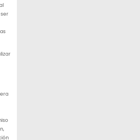
al
 ser
das
lizar
mera
miso
n,
ción