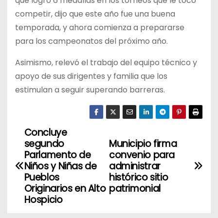
que logró 6 medallas en los torneos que le tocó
competir, dijo que este año fue una buena
temporada, y ahora comienza a prepararse
para los campeonatos del próximo año.
Asimismo, relevó el trabajo del equipo técnico y
apoyo de sus dirigentes y familia que los
estimulan a seguir superando barreras.
Concluye
N
segundo
Municipio firma
a
Parlamento de
convenio para
Niños y Niñas de
administrar
v
Pueblos
histórico sitio
Originarios en Alto
patrimonial
e
Hospicio