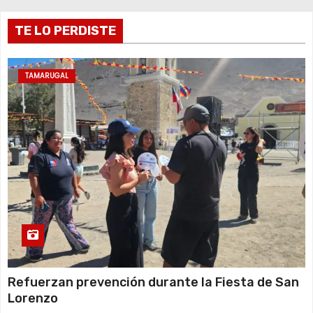
r
TE LO PERDISTE
a
d
TAMARUGAL
a
s
Refuerzan prevención durante la Fiesta de San
Lorenzo