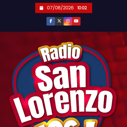
S
07/08/2026
10:02
k
i
p
t
o
c
o
n
t
e
n
t