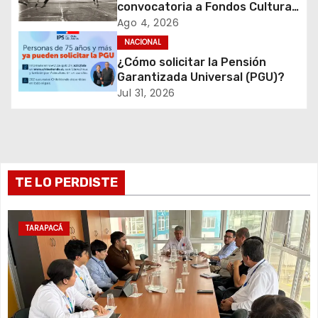
d
convocatoria a Fondos Cultura
2027 con foco en
Ago 4, 2026
e
transparencia, innovación y
NACIONAL
acceso ciudadano
¿Cómo solicitar la Pensión
e
Garantizada Universal (PGU)?
Jul 31, 2026
n
t
r
TE LO PERDISTE
a
d
TARAPACÁ
a
s