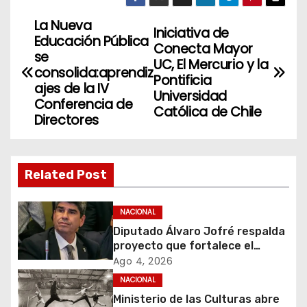
La Nueva
N
Iniciativa de
Educación Pública
Conecta Mayor
a
se
UC, El Mercurio y la
consolida:aprendiz
Pontificia
v
ajes de la IV
Universidad
Conferencia de
Católica de Chile
e
Directores
g
a
Related Post
c
NACIONAL
i
Diputado Álvaro Jofré respalda
proyecto que fortalece el
ó
control de identidad durante
Ago 4, 2026
estados de excepción
NACIONAL
n
Ministerio de las Culturas abre