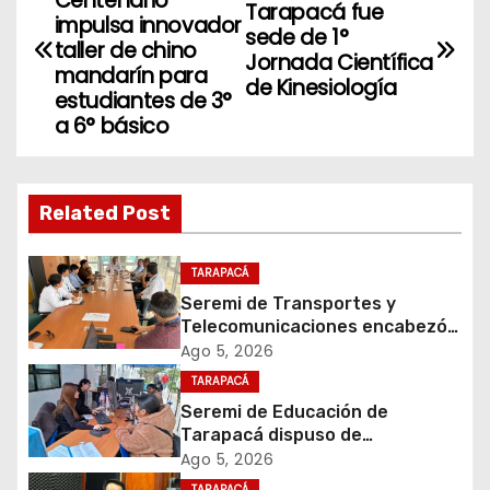
Centenario
Tarapacá fue
a
impulsa innovador
sede de 1°
taller de chino
Jornada Científica
v
mandarín para
de Kinesiología
estudiantes de 3°
e
a 6° básico
g
a
Related Post
c
TARAPACÁ
i
Seremi de Transportes y
Telecomunicaciones encabezó
ó
primera mesa de coordinación
Ago 5, 2026
para el retiro de cables en
TARAPACÁ
n
desuso en Iquique
Seremi de Educación de
d
Tarapacá dispuso de
facilitadores para apoyar
Ago 5, 2026
e
proceso de Admisión Escolar
TARAPACÁ