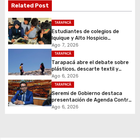
g
Related Post
a
c
TARAPACÁ
Estudiantes de colegios de
i
Iquique y Alto Hospicio
experimentaron ser Tomasinos
Ago 7, 2026
ó
por 1 día
TARAPACÁ
Tarapacá abre el debate sobre
n
plásticos, descarte textil y
economía circular con jornada
d
Ago 6, 2026
ciudadana en Iquique
TARAPACÁ
e
Seremi de Gobierno destaca
presentación de Agenda Contra
e
el Crimen Organizado y su valor
Ago 6, 2026
para Tarapacá
n
t