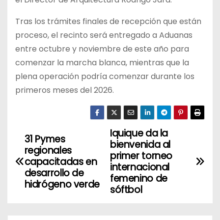
Tras los trámites finales de recepción que están
proceso, el recinto será entregado a Aduanas
entre octubre y noviembre de este año para
comenzar la marcha blanca, mientras que la
plena operación podría comenzar durante los
primeros meses del 2026.
Iquique da la
N
31 Pymes
bienvenida al
regionales
a
primer torneo
capacitadas en
internacional
desarrollo de
v
femenino de
hidrógeno verde
sóftbol
e