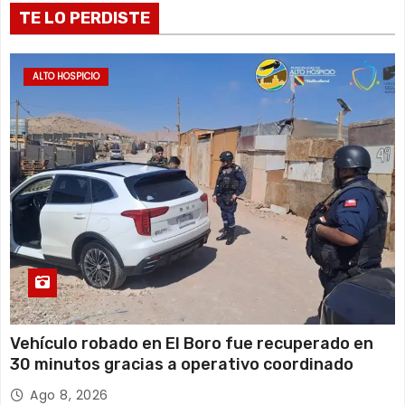
r
TE LO PERDISTE
a
ALTO HOSPICIO
d
a
s
Vehículo robado en El Boro fue recuperado en
30 minutos gracias a operativo coordinado
Ago 8, 2026