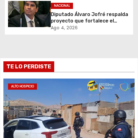
NACIONAL
e
Diputado Álvaro Jofré respalda
proyecto que fortalece el
n
control de identidad durante
Ago 4, 2026
estados de excepción
t
r
a
TE LO PERDISTE
d
a
ALTO HOSPICIO
s