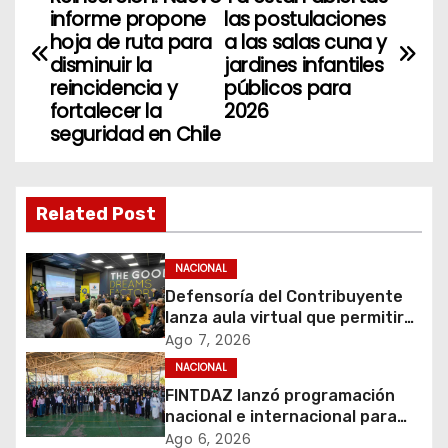
a
informe propone
las postulaciones
hoja de ruta para
a las salas cuna y
v
disminuir la
jardines infantiles
reincidencia y
públicos para
e
fortalecer la
2026
seguridad en Chile
g
a
Related Post
c
i
NACIONAL
Defensoría del Contribuyente
ó
lanza aula virtual que permitirá
acercar la educación tributaria
Ago 7, 2026
n
a miles de personas y
NACIONAL
emprendedores de todo Chile
d
FINTDAZ lanzó programación
nacional e internacional para
e
celebrar sus 19 años
Ago 6, 2026