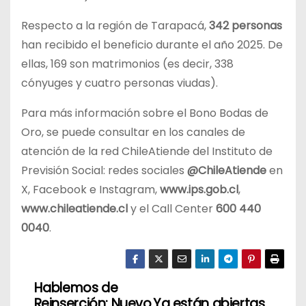
Respecto a la región de Tarapacá,
342 personas
han recibido el beneficio durante el año 2025. De
ellas, 169 son matrimonios (es decir, 338
cónyuges y cuatro personas viudas).
Para más información sobre el Bono Bodas de
Oro, se puede consultar en los canales de
atención de la red ChileAtiende del Instituto de
Previsión Social: redes sociales
@ChileAtiende
en
X, Facebook e Instagram,
www.ips.gob.cl
,
www.chileatiende.cl
y el Call Center
600 440
0040
.
Hablemos de
N
Reinserción: Nuevo
Ya están abiertas