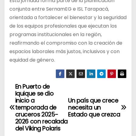
Esta jornada forma parte de la planificación
conjunta entre SernamEG e ISL Tarapacá,
orientada a fortalecer el bienestar y la seguridad
de los equipos profesionales que ejecutan los
programas institucionales en la región,
reafirmando el compromiso con la creación de
espacios laborales más justos, inclusivos y con
equidad de género.
En Puerto de
N
Iquique se dio
a
inicio a
Un país que crece
temporada de
necesita un
v
cruceros 2025-
Estado que crezca
2026 con recalada
e
del Viking Polaris