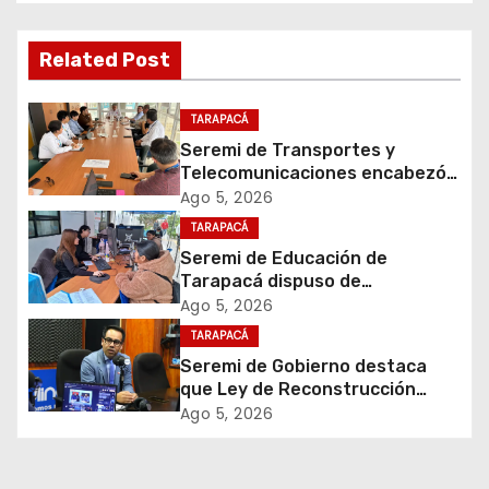
g
a
Related Post
c
TARAPACÁ
i
Seremi de Transportes y
Telecomunicaciones encabezó
ó
primera mesa de coordinación
Ago 5, 2026
para el retiro de cables en
TARAPACÁ
n
desuso en Iquique
Seremi de Educación de
d
Tarapacá dispuso de
facilitadores para apoyar
Ago 5, 2026
e
proceso de Admisión Escolar
TARAPACÁ
2027
Seremi de Gobierno destaca
e
que Ley de Reconstrucción
Nacional impulsará la inversión
Ago 5, 2026
n
y el empleo en Tarapacá
t