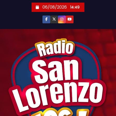
S
06/08/2026
14:49
k
i
p
t
o
c
o
n
t
e
n
t