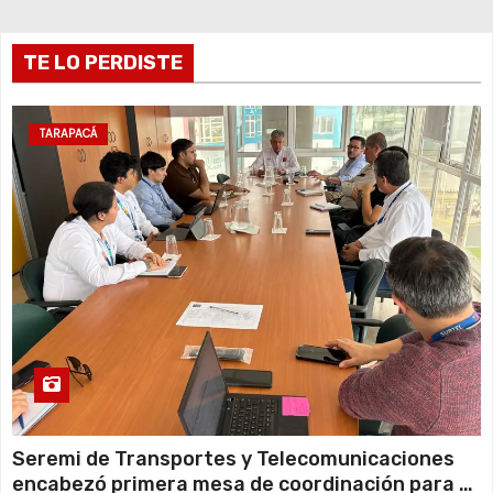
r
TE LO PERDISTE
a
d
TARAPACÁ
a
s
Seremi de Transportes y Telecomunicaciones
encabezó primera mesa de coordinación para el