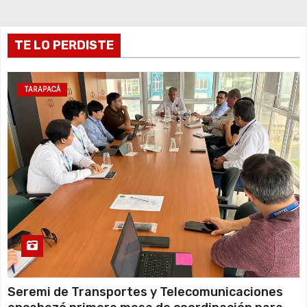
r
TE LO PERDISTE
a
d
TARAPACÁ
a
s
Seremi de Transportes y Telecomunicaciones