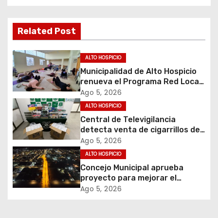
g
a
Related Post
c
ALTO HOSPICIO
i
Municipalidad de Alto Hospicio
renueva el Programa Red Local
ó
de Apoyos y Cuidados
Ago 5, 2026
ALTO HOSPICIO
n
Central de Televigilancia
d
detecta venta de cigarrillos de
contrabando y permite
Ago 5, 2026
e
incautación de más de 3 mil
ALTO HOSPICIO
cajetillas
Concejo Municipal aprueba
e
proyecto para mejorar el
alumbrado público del sector El
Ago 5, 2026
n
Boro
t