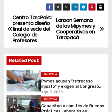
Centro TaraPaka
N
Lanzan Semana
presenta diseño
de las Mipymes y
a
final de sede del
Cooperativas en
Colegio de
Tarapacá
v
Profesores
e
g
Related Post
a
TARAPACÁ
c
Pymes acusan “retroceso
injusto” y exigen al Congreso
i
rechazar veto que elimina el
Ago 8, 2026
pago oportuno a 30 días
TARAPACÁ
ó
Capacitan a comités de Buenas
Prácticas Laborales en