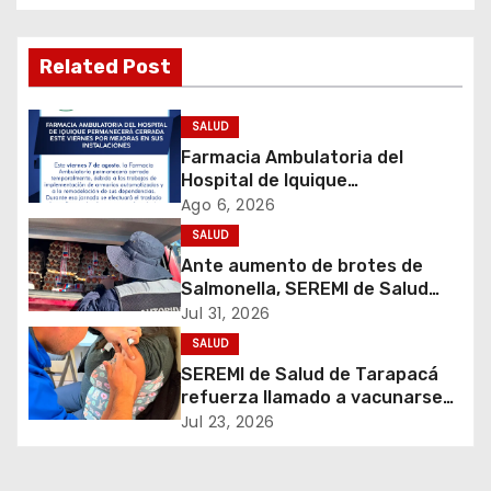
g
a
Related Post
c
SALUD
i
Farmacia Ambulatoria del
Hospital de Iquique
ó
permanecerá cerrada este
Ago 6, 2026
viernes por mejoras en sus
SALUD
n
instalaciones
Ante aumento de brotes de
d
Salmonella, SEREMI de Salud
refuerza prohibición del uso de
Jul 31, 2026
e
huevos crudos
SALUD
SEREMI de Salud de Tarapacá
e
refuerza llamado a vacunarse
tras ampliación de campaña
Jul 23, 2026
n
contra la influenza para toda la
población
t