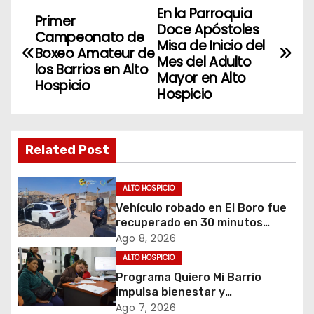
En la Parroquia
N
Primer
Doce Apóstoles
Campeonato de
a
Misa de Inicio del
Boxeo Amateur de
Mes del Adulto
los Barrios en Alto
v
Mayor en Alto
Hospicio
Hospicio
e
g
Related Post
a
c
ALTO HOSPICIO
Vehículo robado en El Boro fue
i
recuperado en 30 minutos
gracias a operativo coordinado
Ago 8, 2026
ó
ALTO HOSPICIO
Programa Quiero Mi Barrio
n
impulsa bienestar y
envejecimiento activo en
d
Ago 7, 2026