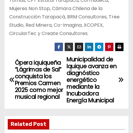
Tomás, CFT Estatal Tarapacá, Cormudecu,
Mujeres Non Stop, Cámara Chilena de la
Construcción Tarapacá, BRM Consultores, Tree
Studio, Red Minera, Co-Imagina, XCOPEX,
CircularTec y Create Consultores.
Municipalidad de
N
Ópera iquiqueña
Iquique avanza en
“Lágrimas de Sal”
a
diagnóstico
conquista los
energético
Premios Carmen
v
mediante la
2025 como mejor
Incubadora
musical regional
e
Energía Municipal
g
a
Related Post