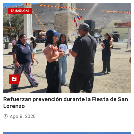
d
TAMARUGAL
a
s
Refuerzan prevención durante la Fiesta de San
Lorenzo
Ago 8, 2026