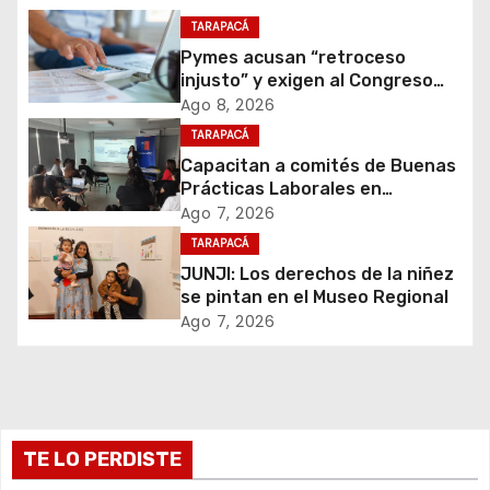
c
TARAPACÁ
i
Pymes acusan “retroceso
injusto” y exigen al Congreso
ó
rechazar veto que elimina el
Ago 8, 2026
pago oportuno a 30 días
TARAPACÁ
n
Capacitan a comités de Buenas
d
Prácticas Laborales en
atención inicial de casos de
Ago 7, 2026
e
violencia de género
TARAPACÁ
JUNJI: Los derechos de la niñez
e
se pintan en el Museo Regional
Ago 7, 2026
n
t
r
TE LO PERDISTE
a