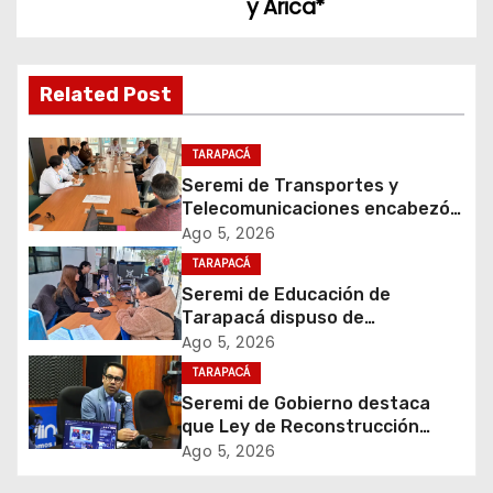
y Arica*
a
c
Related Post
i
TARAPACÁ
ó
Seremi de Transportes y
Telecomunicaciones encabezó
n
primera mesa de coordinación
Ago 5, 2026
para el retiro de cables en
d
TARAPACÁ
desuso en Iquique
Seremi de Educación de
e
Tarapacá dispuso de
facilitadores para apoyar
Ago 5, 2026
e
proceso de Admisión Escolar
TARAPACÁ
2027
Seremi de Gobierno destaca
n
que Ley de Reconstrucción
Nacional impulsará la inversión
t
Ago 5, 2026
y el empleo en Tarapacá