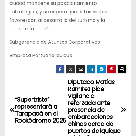
ciudad mantiene su posicionamiento
estratégico, y se espera que estas visitas
favorezcan al desarrollo del turismo y la
economía local”.
Subgerencia de Asuntos Corporativos
Empresa Portuaria Iquique
Diputado Matías
N
Ramírez pide
a
vigilancia
“Supertriste”
reforzada ante
representará a
v
presencia de
Tarapacá en el
embarcaciones
Rockódromo 2025
e
chinas cerca de
puertos de Iquique
g