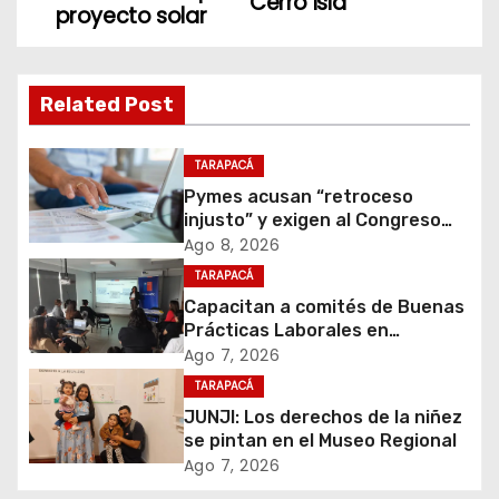
Cerro Isla
v
proyecto solar
e
g
Related Post
a
TARAPACÁ
c
Pymes acusan “retroceso
injusto” y exigen al Congreso
i
rechazar veto que elimina el
Ago 8, 2026
pago oportuno a 30 días
TARAPACÁ
ó
Capacitan a comités de Buenas
Prácticas Laborales en
n
atención inicial de casos de
Ago 7, 2026
violencia de género
d
TARAPACÁ
JUNJI: Los derechos de la niñez
e
se pintan en el Museo Regional
Ago 7, 2026
e