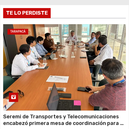
r
TE LO PERDISTE
a
d
TARAPACÁ
a
s
Seremi de Transportes y Telecomunicaciones
encabezó primera mesa de coordinación para el