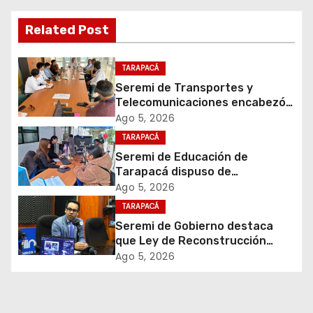
g
a
Related Post
c
TARAPACÁ
i
Seremi de Transportes y
Telecomunicaciones encabezó
ó
primera mesa de coordinación
Ago 5, 2026
para el retiro de cables en
TARAPACÁ
n
desuso en Iquique
Seremi de Educación de
d
Tarapacá dispuso de
facilitadores para apoyar
Ago 5, 2026
e
proceso de Admisión Escolar
TARAPACÁ
2027
Seremi de Gobierno destaca
e
que Ley de Reconstrucción
Nacional impulsará la inversión
Ago 5, 2026
n
y el empleo en Tarapacá
t