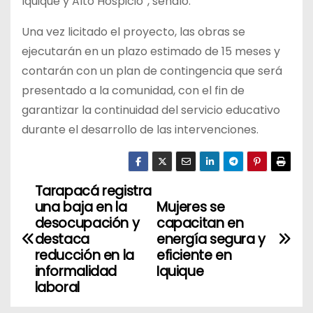
Iquique y Alto Hospicio”, señaló.
Una vez licitado el proyecto, las obras se
ejecutarán en un plazo estimado de 15 meses y
contarán con un plan de contingencia que será
presentado a la comunidad, con el fin de
garantizar la continuidad del servicio educativo
durante el desarrollo de las intervenciones.
Tarapacá registra
N
una baja en la
Mujeres se
a
desocupación y
capacitan en
destaca
energía segura y
v
reducción en la
eficiente en
informalidad
Iquique
e
laboral