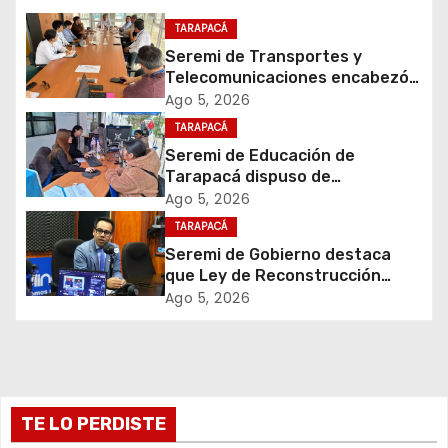
c
TARAPACÁ
Seremi de Transportes y
i
Telecomunicaciones encabezó
primera mesa de coordinación
Ago 5, 2026
ó
para el retiro de cables en
TARAPACÁ
desuso en Iquique
Seremi de Educación de
n
Tarapacá dispuso de
facilitadores para apoyar
d
Ago 5, 2026
proceso de Admisión Escolar
TARAPACÁ
2027
e
Seremi de Gobierno destaca
que Ley de Reconstrucción
e
Nacional impulsará la inversión
Ago 5, 2026
y el empleo en Tarapacá
n
t
r
TE LO PERDISTE