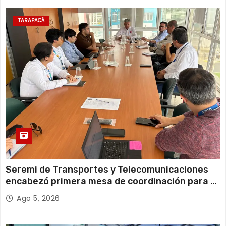
a
TARAPACÁ
d
a
s
Seremi de Transportes y Telecomunicaciones
encabezó primera mesa de coordinación para el
retiro de cables en desuso en Iquique
Ago 5, 2026