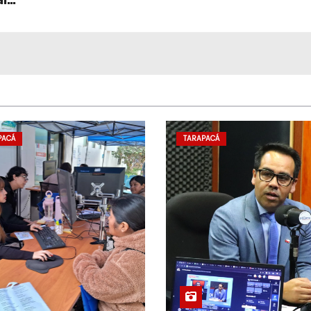
al
PACÁ
TARAPACÁ