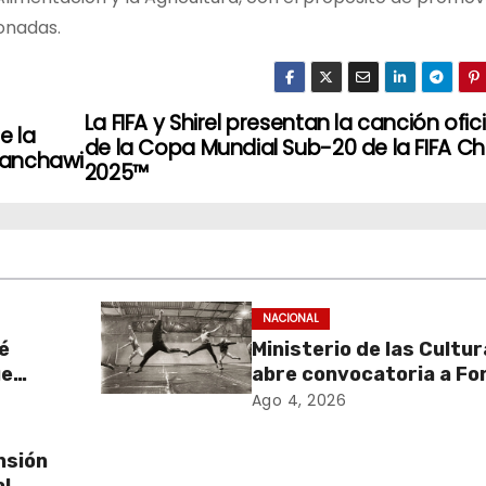
donadas.
La FIFA y Shirel presentan la canción ofici
e la
de la Copa Mundial Sub-20 de la FIFA Chi
nanchawi
2025™
NACIONAL
é
Ministerio de las Cultu
ue
abre convocatoria a Fo
de
Cultura 2027 con foco 
Ago 4, 2026
stados
transparencia, innovac
acceso ciudadano
nsión