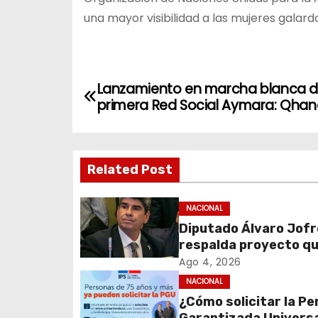
una mayor visibilidad a las mujeres galar
N
Lanzamiento en marcha blanca d
primera Red Social Aymara: Qha
a
v
Related Post
e
g
NACIONAL
Diputado Álvaro Jofr
a
respalda proyecto q
c
fortalece el control 
Ago 4, 2026
identidad durante e
NACIONAL
i
de excepción
¿Cómo solicitar la Pe