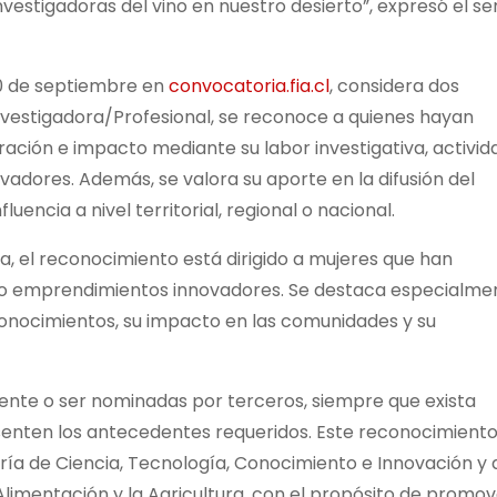
nvestigadoras del vino en nuestro desierto”, expresó el s
30 de septiembre en
convocatoria.fia.cl
, considera dos
vestigadora/Profesional, se reconoce a quienes hayan
ación e impacto mediante su labor investigativa, activid
vadores. Además, se valora su aporte en la difusión del
uencia a nivel territorial, regional o nacional.
, el reconocimiento está dirigido a mujeres que han
s o emprendimientos innovadores. Se destaca especialme
 conocimientos, su impacto en las comunidades y su
nte o ser nominadas por terceros, siempre que exista
senten los antecedentes requeridos. Este reconocimient
ría de Ciencia, Tecnología, Conocimiento e Innovación y 
limentación y la Agricultura, con el propósito de promov