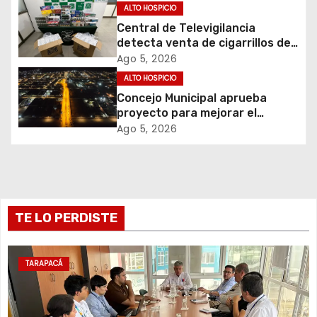
ALTO HOSPICIO
n
Central de Televigilancia
d
detecta venta de cigarrillos de
contrabando y permite
Ago 5, 2026
e
incautación de más de 3 mil
ALTO HOSPICIO
cajetillas
Concejo Municipal aprueba
e
proyecto para mejorar el
alumbrado público del sector El
Ago 5, 2026
n
Boro
t
r
TE LO PERDISTE
a
d
TARAPACÁ
a
s