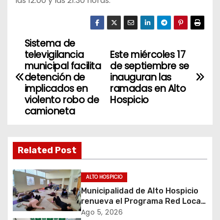
las 12:00 y las 21:30 horas.
Sistema de
N
televigilancia
Este miércoles 17
a
municipal facilita
de septiembre se
detención de
inauguran las
v
implicados en
ramadas en Alto
violento robo de
Hospicio
e
camioneta
g
a
Related Post
c
ALTO HOSPICIO
i
Municipalidad de Alto Hospicio
renueva el Programa Red Local
ó
de Apoyos y Cuidados
Ago 5, 2026