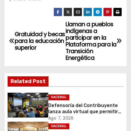
Llaman a pueblos
N
indígenas a
Gratuidad y becas
a
participar en la
para la educación
Plataforma para la
superior
v
Transición
Energética
e
g
Related Post
a
c
NACIONAL
Defensoría del Contribuyente
i
lanza aula virtual que permitirá
acercar la educación tributaria
Ago 7, 2026
ó
a miles de personas y
NACIONAL
emprendedores de todo Chile