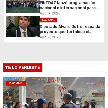
FINTDAZ lanzó programación
n
nacional e internacional para
celebrar sus 19 años
d
Ago 6, 2026
NACIONAL
e
Diputado Álvaro Jofré respalda
proyecto que fortalece el
e
control de identidad durante
Ago 4, 2026
estados de excepción
n
t
r
TE LO PERDISTE
a
TAMARUGAL
d
a
s