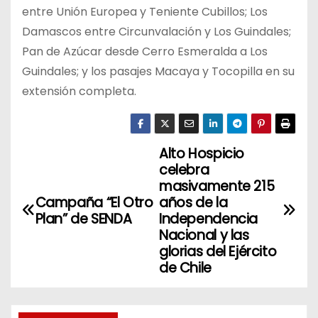
entre Unión Europea y Teniente Cubillos; Los
Damascos entre Circunvalación y Los Guindales;
Pan de Azúcar desde Cerro Esmeralda a Los
Guindales; y los pasajes Macaya y Tocopilla en su
extensión completa.
Alto Hospicio
N
celebra
a
masivamente 215
Campaña “El Otro
años de la
v
Plan” de SENDA
Independencia
Nacional y las
e
glorias del Ejército
de Chile
g
a