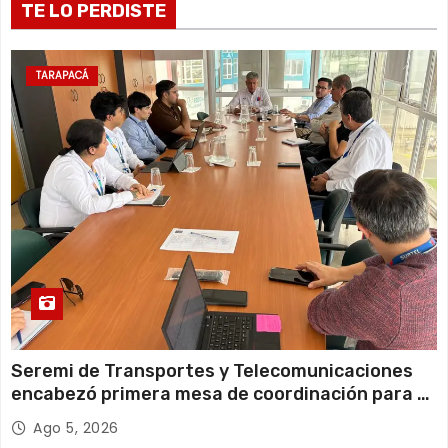
a
TE LO PERDISTE
d
a
TARAPACÁ
s
Seremi de Transportes y Telecomunicaciones
encabezó primera mesa de coordinación para el
retiro de cables en desuso en Iquique
Ago 5, 2026