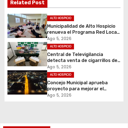
Related Post
c
i
ALTO HOSPICIO
Municipalidad de Alto Hospicio
ó
renueva el Programa Red Local
de Apoyos y Cuidados
Ago 5, 2026
n
ALTO HOSPICIO
d
Central de Televigilancia
detecta venta de cigarrillos de
e
contrabando y permite
Ago 5, 2026
incautación de más de 3 mil
ALTO HOSPICIO
e
cajetillas
Concejo Municipal aprueba
proyecto para mejorar el
n
alumbrado público del sector El
Ago 5, 2026
Boro
t
r