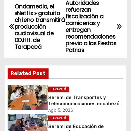
Autoridades
N
Ondamedia, el
refuerzan
«Netflix » gratuito
a
fiscalización a
chileno transmitirá
carnicerías y
producción
v
entregan
audiovisual de
recomendaciones
DD.HH. de
e
previo a las Fiestas
Tarapacá
Patrias
g
a
Related Post
c
i
TARAPACÁ
Seremi de Transportes y
ó
Telecomunicaciones encabezó
primera mesa de coordinación
Ago 5, 2026
n
para el retiro de cables en
TARAPACÁ
desuso en Iquique
d
Seremi de Educación de