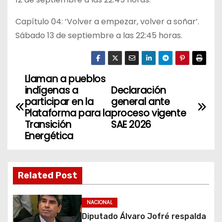
Capítulo 04: ‘Volver a empezar, volver a soñar’.
Sábado 13 de septiembre a las 22:45 horas.
Llaman a pueblos
N
indígenas a
Declaración
a
participar en la
general ante
Plataforma para la
proceso vigente
v
Transición
SAE 2026
Energética
e
g
Related Post
a
c
NACIONAL
Diputado Álvaro Jofré respalda