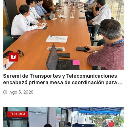
a
s
Seremi de Transportes y Telecomunicaciones
encabezó primera mesa de coordinación para el
retiro de cables en desuso en Iquique
Ago 5, 2026
TARAPACÁ