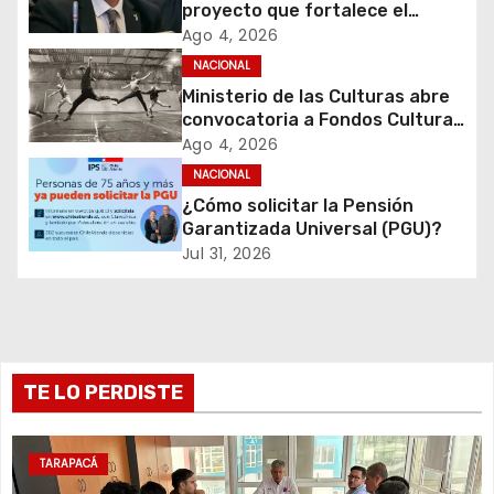
i
proyecto que fortalece el
control de identidad durante
Ago 4, 2026
ó
estados de excepción
NACIONAL
Ministerio de las Culturas abre
n
convocatoria a Fondos Cultura
2027 con foco en
d
Ago 4, 2026
transparencia, innovación y
NACIONAL
acceso ciudadano
e
¿Cómo solicitar la Pensión
Garantizada Universal (PGU)?
e
Jul 31, 2026
n
t
r
TE LO PERDISTE
a
TARAPACÁ
d