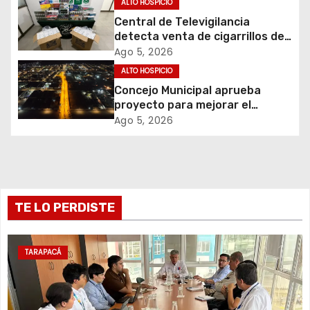
ALTO HOSPICIO
Central de Televigilancia
n
detecta venta de cigarrillos de
contrabando y permite
d
Ago 5, 2026
incautación de más de 3 mil
ALTO HOSPICIO
cajetillas
e
Concejo Municipal aprueba
proyecto para mejorar el
e
alumbrado público del sector El
Ago 5, 2026
Boro
n
t
r
TE LO PERDISTE
a
TARAPACÁ
d
a