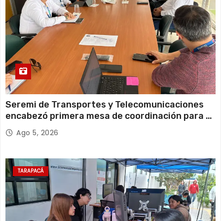
s
Seremi de Transportes y Telecomunicaciones
encabezó primera mesa de coordinación para el
retiro de cables en desuso en Iquique
Ago 5, 2026
TARAPACÁ