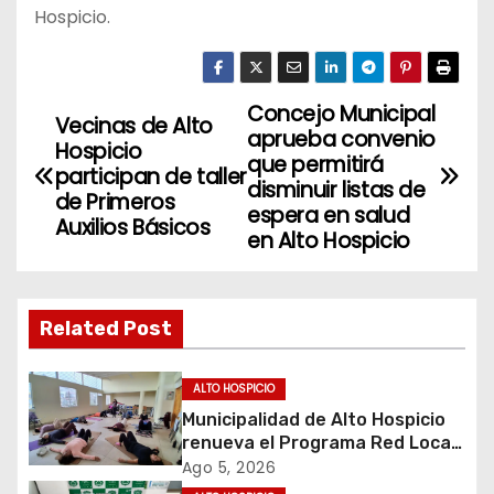
Hospicio.
Concejo Municipal
N
Vecinas de Alto
aprueba convenio
Hospicio
a
que permitirá
participan de taller
disminuir listas de
de Primeros
v
espera en salud
Auxilios Básicos
en Alto Hospicio
e
g
Related Post
a
c
ALTO HOSPICIO
Municipalidad de Alto Hospicio
i
renueva el Programa Red Local
de Apoyos y Cuidados
Ago 5, 2026
ó