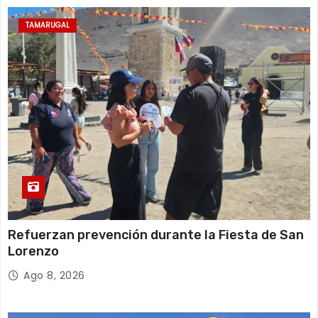
d
TAMARUGAL
a
s
Refuerzan prevención durante la Fiesta de San
Lorenzo
Ago 8, 2026