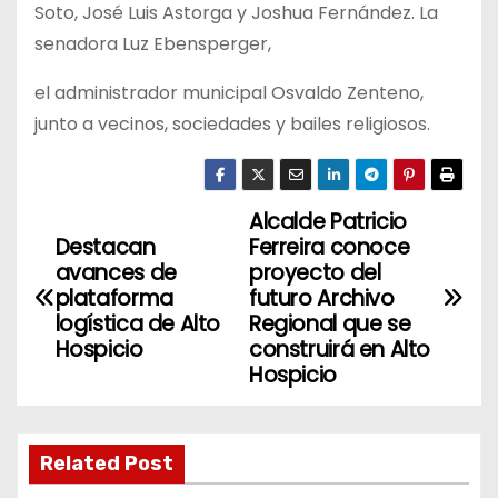
Soto, José Luis Astorga y Joshua Fernández. La
senadora Luz Ebensperger,
el administrador municipal Osvaldo Zenteno,
junto a vecinos, sociedades y bailes religiosos.
Alcalde Patricio
N
Destacan
Ferreira conoce
a
avances de
proyecto del
plataforma
futuro Archivo
v
logística de Alto
Regional que se
Hospicio
construirá en Alto
e
Hospicio
g
a
Related Post