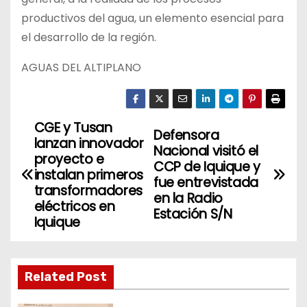
productivos del agua, un elemento esencial para
el desarrollo de la región.
AGUAS DEL ALTIPLANO
CGE y Tusan
N
Defensora
lanzan innovador
Nacional visitó el
a
proyecto e
CCP de Iquique y
instalan primeros
fue entrevistada
v
transformadores
en la Radio
eléctricos en
Estación S/N
e
Iquique
g
a
Related Post
c