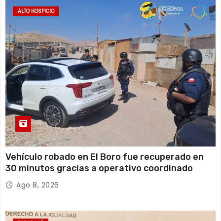
d
ALTO HOSPICIO
a
s
Vehículo robado en El Boro fue recuperado en
30 minutos gracias a operativo coordinado
Ago 8, 2026