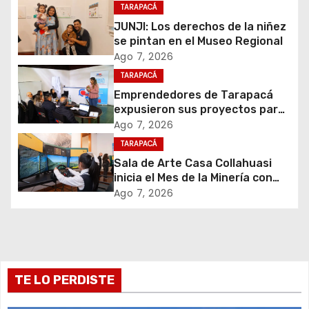
TARAPACÁ
i
JUNJI: Los derechos de la niñez
se pintan en el Museo Regional
ó
Ago 7, 2026
TARAPACÁ
n
Emprendedores de Tarapacá
d
expusieron sus proyectos para
acceder al Fondo Capital
Ago 7, 2026
e
Semilla de SERCOTEC
TARAPACÁ
Sala de Arte Casa Collahuasi
e
inicia el Mes de la Minería con
experiencia interactiva sobre el
Ago 7, 2026
n
cobre
t
r
TE LO PERDISTE
a