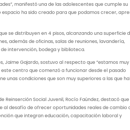
des”, manifestó una de las adolescentes que cumple su
te espacio ha sido creado para que podamos crecer, apr
que se distribuyen en 4 pisos, alcanzando una superficie 
es, además de oficinas, salas de reuniones, lavandería,
s de intervención, bodega y biblioteca.
os, Jaime Gajardo, sostuvo al respecto que “estamos muy
 este centro que comenzó a funcionar desde el pasado
ene unas condiciones que son muy superiores a las que h
de Reinserción Social Juvenil, Rocío Faúndez, destacó que 
 al desafío de ofrecer oportunidades reales de cambio a
ención que integran educación, capacitación laboral y