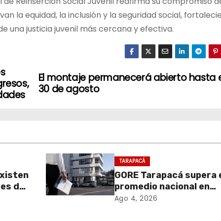
al de Reinserción Social Juvenil reafirma su compromiso d
n la equidad, la inclusión y la seguridad social, fortalec
 de una justicia juvenil más cercana y efectiva.
es
El montaje permanecerá abierto hasta e
gresos,
30 de agosto
idades
TARAPACÁ
xisten
GORE Tarapacá supera 
ves de
promedio nacional en
Transparencia
Ago 4, 2026