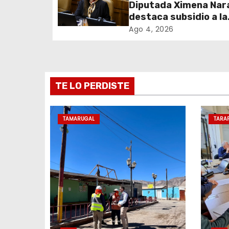
i
Diputada Ximena Nar
destaca subsidio a la
ó
contratación como u
Ago 4, 2026
n
herramienta concret
impulsar el empleo e
d
Tarapacá
e
TE LO PERDISTE
e
TAMARUGAL
TARA
n
t
r
a
d