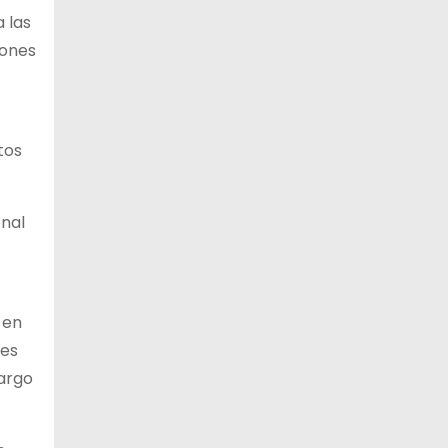
 las
iones
tos
onal
 en
 es
largo