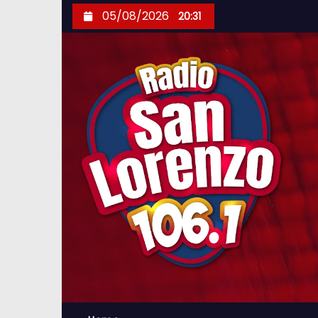
S
05/08/2026
20:31
k
i
p
t
o
c
o
n
t
e
n
t