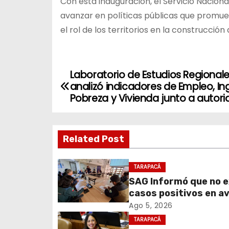
Con esta inauguración, el Servicio Nacion
avanzar en políticas públicas que promueva
el rol de los territorios en la construcción
Laboratorio de Estudios Regional
N
analizó indicadores de Empleo, In
a
Pobreza y Vivienda junto a autor
v
Related Post
e
g
TARAPACÁ
SAG Informó que no e
a
casos positivos en a
c
corral en Tarapacá
Ago 5, 2026
TARAPACÁ