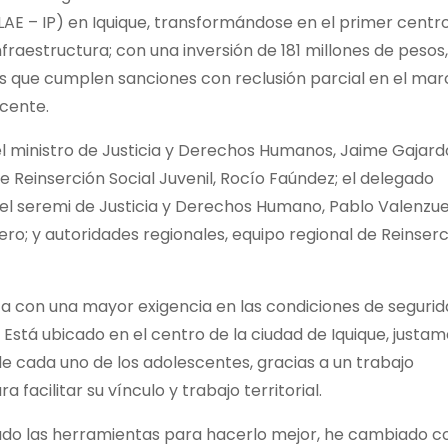
(LAE – IP) en Iquique, transformándose en el primer centr
nfraestructura; con una inversión de 181 millones de pesos
es que cumplen sanciones con reclusión parcial en el mar
scente.
del ministro de Justicia y Derechos Humanos, Jaime Gajard
de Reinserción Social Juvenil, Rocío Faúndez; el delegado
el seremi de Justicia y Derechos Humano, Pablo Valenzuel
mero; y autoridades regionales, equipo regional de Reinser
ta con una mayor exigencia en las condiciones de segurid
 Está ubicado en el centro de la ciudad de Iquique, justa
de cada uno de los adolescentes, gracias a un trabajo
facilitar su vínculo y trabajo territorial.
dado las herramientas para hacerlo mejor, he cambiado 