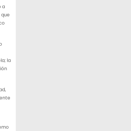
o a
, que
co
o
a; la
ción
ad,
mente
como